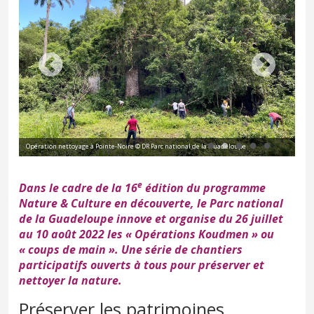
Ate
Opération nettoyage à Pointe-Noire © DR Parc national de la Guadeloupe
nat
e
Dans le cadre de la 16
édition du programme
Nature & Culture en découverte
, le
Parc national
de la Guadeloupe
innove et organise du 26 juillet
au 10 août 2022 les « Opérations Koudmen » ou
« coups de main ». Une série de chantiers
participatifs ouverts à tous pour préserver et
nettoyer la nature.
Préserver les patrimoines