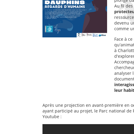
plonge da
Au fil des
protecteu
ressource
devenu un
comme un
Face à ce 
qu'animat
à Charlot
d'explore
Accompagn
chercheur
analyser l
documenta
interagis
leur habi
Après une projection en avant-première en oc
ayant participé au projet, le Parc national de
Youtube :