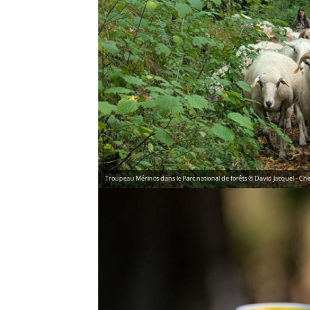
Troupeau Mérinos dans le Parc national de forêts © David Jacquel - Ch