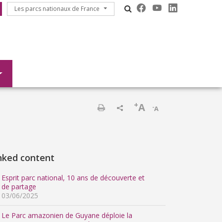
Les parcs nationaux de France
Les parcs nationaux de France
+
A
-
A
Print
nked content
Esprit parc national, 10 ans de découverte et
de partage
03/06/2025
Le Parc amazonien de Guyane déploie la