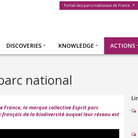
Menu du parc
Portail des parcs nationaux de France
Thématiques
DISCOVERIES
KNOWLEDGE
ACTIONS
parc national
Li
e France, la marque collective Esprit parc
 français de la biodiversité auquel leur réseau est