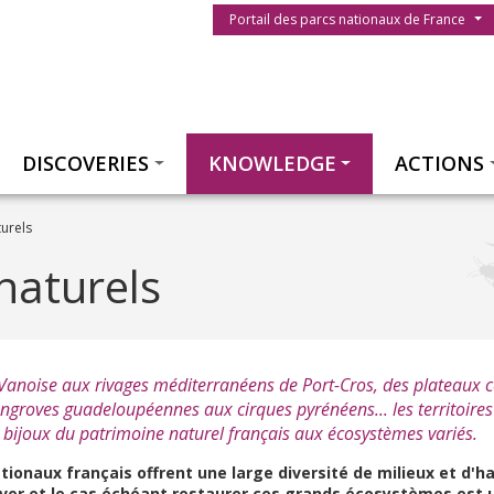
Menu du parc
Portail des parcs nationaux de France
Thématiques
DISCOVERIES
KNOWLEDGE
ACTIONS
turels
naturels
Vanoise aux rivages méditerranéens de Port-Cros, des plateaux cé
groves guadeloupéennes aux cirques pyrénéens... les territoires
 bijoux du patrimoine naturel français aux écosystèmes variés.
tionaux français offrent une large diversité de milieux et d'ha
rver et le cas échéant restaurer ces grands écosystèmes est