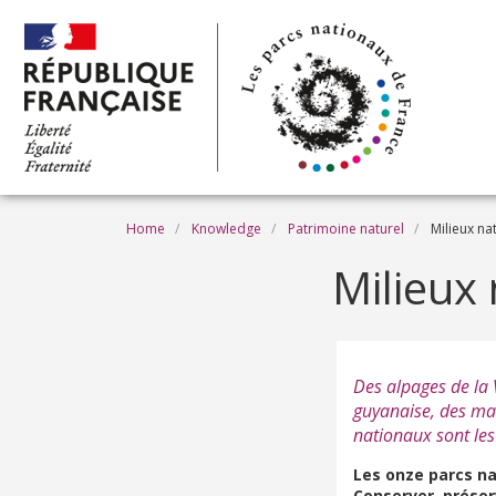
Skip to main content
Breadcrumb
Home
Knowledge
Patrimoine naturel
Milieux na
Milieux 
Des alpages de la 
guyanaise, des man
nationaux sont les
Les onze parcs na
Conserver, prése