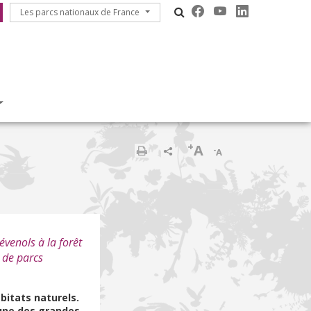
Les parcs nationaux de France
Les parcs nationaux de France
+
A
-
A
Print
venols à la forêt
 de parcs
bitats naturels.
 une des grandes