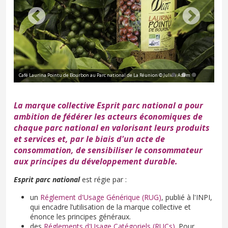
Café Laurina Pointu de Bourbon au Parc national de La Réunion © Julien Azam
Séj
La marque collective Esprit parc national a pour
ambition de fédérer les acteurs économiques de
chaque parc national en valorisant leurs produits
et services et, par le biais d'un acte de
consommation, de sensibiliser le consommateur
aux principes du développement durable.
Esprit parc national
est régie par :
un
Réglement d'Usage Générique (RUG)
, publié à l'INPI,
qui encadre l’utilisation de la marque collective et
énonce les principes généraux.
des
Réglements d'Usage Catégoriels (RUCs)
. Pour