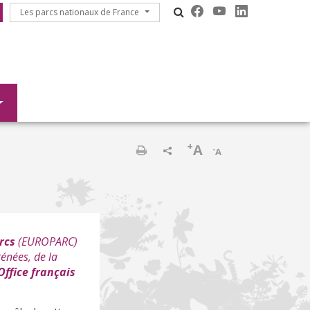
Les parcs nationaux de France
Les parcs nationaux de France
+
A
-
A
Print
rcs
(
EUROPARC
)
énées, de la
Office français