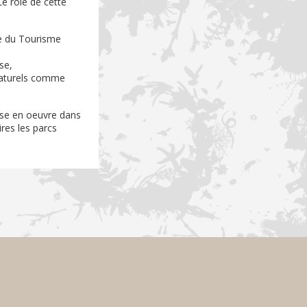
 Le rôle de cette
ne du Tourisme
se,
naturels comme
ise en oeuvre dans
res les parcs