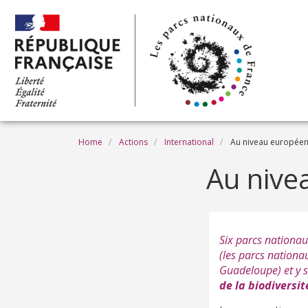
Skip to main content
Breadcrumb
Home
Actions
International
Au niveau europée
Au nive
Six parcs nationa
(les parcs nationa
Guadeloupe) et y s
de la biodiversit