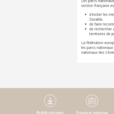
Les parcs nationaux
section française es
d'inciter les 
Durable,
de faire reconn
de rechercher 
territoires de 
La fédération europ
les parcs nationaux
nationaux des Céve
Médiathèque Footer
Publications
Espace presse