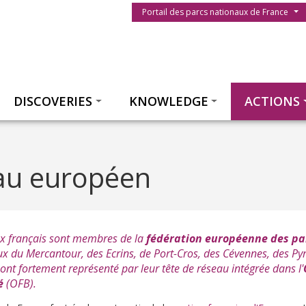
Menu du parc
Portail des parcs nationaux de France
Thématiques
DISCOVERIES
KNOWLEDGE
ACTIONS
n
au européen
ux français sont membres de la
fédération européenne des pa
ux du Mercantour, des Ecrins, de Port-Cros, des Cévennes, des Pyr
ont fortement représenté par leur tête de réseau intégrée dans l'
é
(
OFB
).