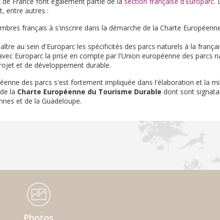
 de France font également partie de la
section française d'Europarc
.
t, entre autres :
membres français à s'inscrire dans la démarche de la Charte Européen
aître au sein d'Europarc les spécificités des parcs naturels à la françai
avec Europarc la prise en compte par l'Union européenne des parcs 
projet et de développement durable.
éenne des parcs s'est fortement impliquée dans l'élaboration et la m
 de la
Charte Européenne du Tourisme Durable
dont sont signatai
nnes et de la Guadeloupe.
Photos