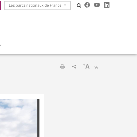
Les parcs nationaux de France
Les parcs nationaux de France
+
A
-
A
Print