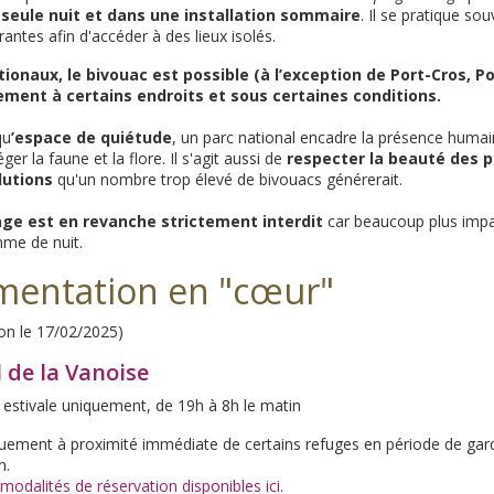
 seule nuit et dans une installation sommaire
. Il se pratique so
antes afin d'accéder à des lieux isolés.
ionaux, le bivouac est possible (à l’exception de Port-Cros, P
ment à certains endroits et sous certaines conditions.
qu
’espace de quiétude
, un parc national encadre la présence humai
er la faune et la flore. Il s'agit aussi de
respecter la beauté des 
llutions
qu'un nombre trop élevé de bivouacs générerait.
ge est en revanche strictement interdit
car beaucoup plus impa
mme de nuit.
mentation en "cœur"
ion le 17/02/2025)
 de la Vanoise
 estivale uniquement, de 19h à 8h le matin
quement à proximité immédiate de certains refuges en période de gard
n.
odalités de réservation disponibles ici
.