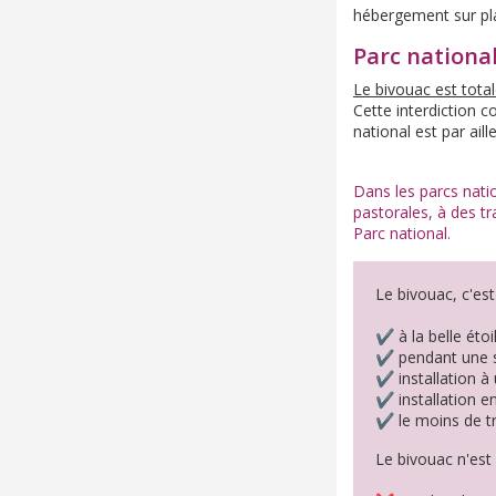
hébergement sur pl
Parc nationa
Le bivouac est tota
Cette interdiction 
national est par ail
Dans les parcs nati
pastorales, à des tr
Parc national.
Le bivouac, c'est 
✔️ à la belle éto
✔️ pendant une s
✔️ installation à
✔️ installation e
✔️ le moins de tr
Le bivouac n'est 