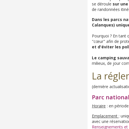
se déroule
sur une
de randonnées itinér
Dans les parcs nat
Calanques) unique
Pourquoi ? En tant 
"cœur" afin de protég
et d'éviter les po
Le camping sauva
milieux, de jour co
La régle
(dernière actualisat
Parc national
Horaire
: en période
Emplacement
: uni
avec une réservatio
Renseignements et m