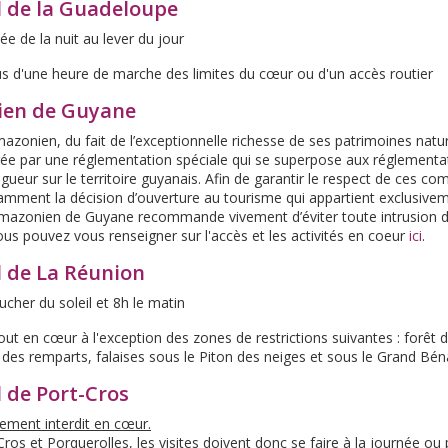
l de la Guadeloupe
ée de la nuit au lever du jour
us d'une heure de marche des limites du cœur ou d'un accès routier
ien de Guyane
azonien, du fait de l’exceptionnelle richesse de ses patrimoines natu
égée par une réglementation spéciale qui se superpose aux réglementa
gueur sur le territoire guyanais. Afin de garantir le respect de ces 
mment la décision d’ouverture au tourisme qui appartient exclusive
mazonien de Guyane recommande vivement d’éviter toute intrusion da
Vous pouvez vous renseigner sur l'accès et les activités en coeur
ici
.
l de La Réunion
ucher du soleil et 8h le matin
out en cœur à l'exception des zones de restrictions suivantes : forêt
re des remparts, falaises sous le Piton des neiges et sous le Grand Bén
 de Port-Cros
lement interdit en cœur.
-Cros et Porquerolles, les visites doivent donc se faire à la journée ou 