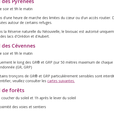
l des Pyrénées
le soir et 9h le matin
lus d'une heure de marche des limites du cœur ou d'un accès routier. 
sées autour de certains refuges.
ns la Réserve naturelle du Néouvielle, le bivouac est autorisé uniquem
des lacs d'Orédon et d'Aubert.
l des Cévennes
le soir et 9h le matin
quement le long des GR® et GRP (sur 50 mètres maximum de chaque cô
randonnée (GR, GRP)
tains tronçons de GR® et GRP particulièrement sensibles sont interdit
ntifier, veuillez consulter les
cartes suivantes.
 de forêts
e coucher du soleil et 1h après le lever du soleil
roximité des voies et sentiers