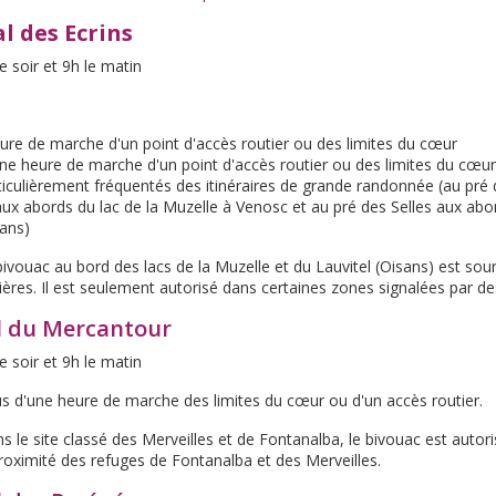
l des Ecrins
e soir et 9h le matin
eure de marche d'un point d'accès routier ou des limites du cœur
ne heure de marche d'un point d'accès routier ou des limites du cœur
ticulièrement fréquentés des itinéraires de grande randonnée (au pré
x abords du lac de la Muzelle à Venosc et au pré des Selles aux abor
ans)
bivouac au bord des lacs de la Muzelle et du Lauvitel (Oisans) est sou
lières. Il est seulement autorisé dans certaines zones signalées par 
l du Mercantour
e soir et 9h le matin
lus d'une heure de marche des limites du cœur ou d'un accès routier.
ns le site classé des Merveilles et de Fontanalba, le bivouac est auto
proximité des refuges de Fontanalba et des Merveilles.