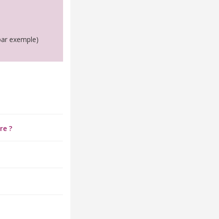
par exemple)
re ?