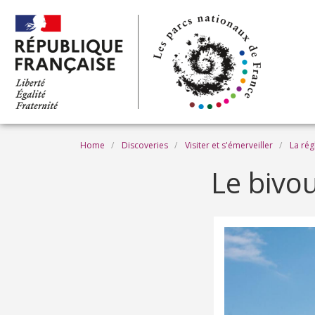
Skip to main content
Breadcrumb
Home
Discoveries
Visiter et s'émerveiller
La rég
Le bivo