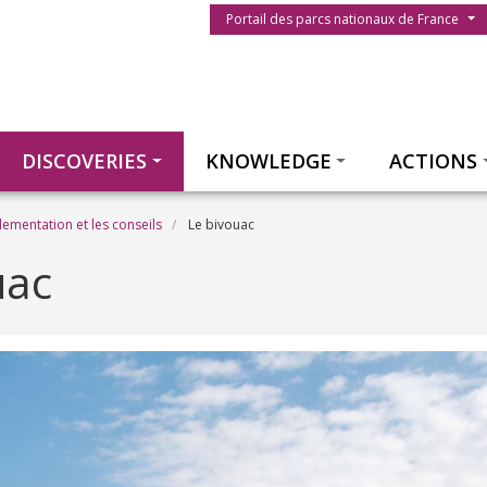
Menu du parc
Portail des parcs nationaux de France
Thématiques
DISCOVERIES
KNOWLEDGE
ACTIONS
lementation et les conseils
Le bivouac
uac