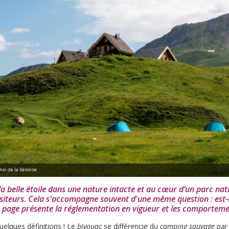
nal de la Vanoise
la belle étoile dans une nature intacte et au cœur d’un parc nati
siteurs. Cela s'accompagne souvent d'une même question : est-
te page présente la réglementation en vigueur et les comportem
lques définitions ! Le
bivouac
se différencie du
camping sauvage
par 