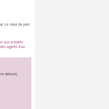
nal. Le cœur du parc
s aux activités
r des agents d'un
être debout)