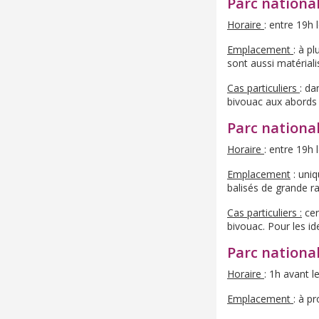
Parc nationa
Horaire
: entre 19h 
Emplacement
: à p
sont aussi matériali
Cas particuliers
: da
bivouac aux abords 
Parc nationa
Horaire
: entre 19h 
Emplacement
: uni
balisés de grande 
Cas particuliers :
cer
bivouac. Pour les ide
Parc national
Horaire
: 1h avant l
Emplacement
: à p