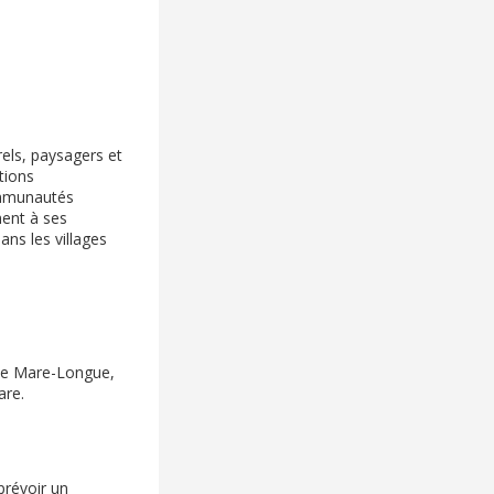
rels, paysagers et
tions
communautés
ment à ses
ns les villages
 de Mare-Longue,
are.
prévoir un