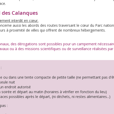
ace.
l des Calanques
lement interdit en cœur.
concerne aussi les abords des routes traversant le cœur du Parc natio
leurs à proximité de villes qui offrent de nombreux hébergements.
onaux, des dérogations sont possibles pour un campement nécessaire
avaux ou à des missions scientifiques ou de surveillance réalisées pa
:
ile ou dans une tente compacte de petite taille (ne permettant pas d'
eule nuit
 un endroit autorisé
n soirée et départ au matin (horaires à vérifier en fonction du lieu)
aces possibles après le départ, (ni déchets, ni restes alimentaires...)
pas :