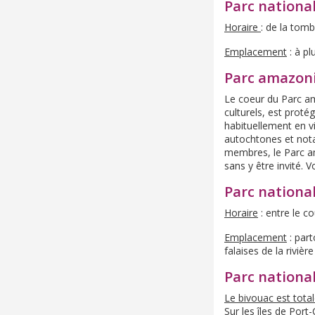
Parc nationa
Horaire
: de la tomb
Emplacement
: à pl
Parc amazon
Le coeur du Parc am
culturels, est prot
habituellement en vi
autochtones et nota
membres, le Parc a
sans y être invité. 
Parc nationa
Horaire
: entre le co
Emplacement
: part
falaises de la riviè
Parc national
Le bivouac est tota
Sur les îles de Port