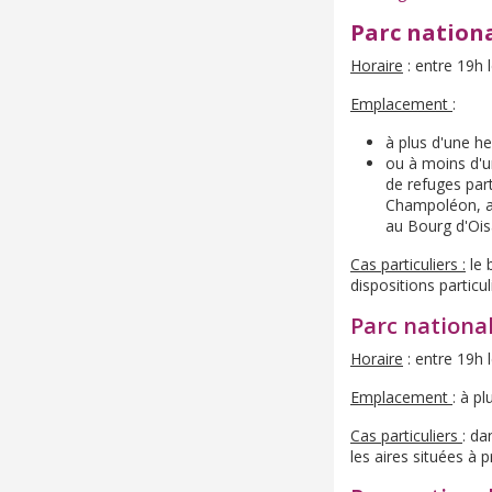
Parc nationa
Horaire
: entre 19h l
Emplacement
:
à plus d'une h
ou à moins d'u
de refuges par
Champoléon, au
au Bourg d'Ois
Cas particuliers :
le 
dispositions particu
Parc nationa
Horaire
: entre 19h l
Emplacement
: à p
Cas particuliers
: da
les aires situées à 