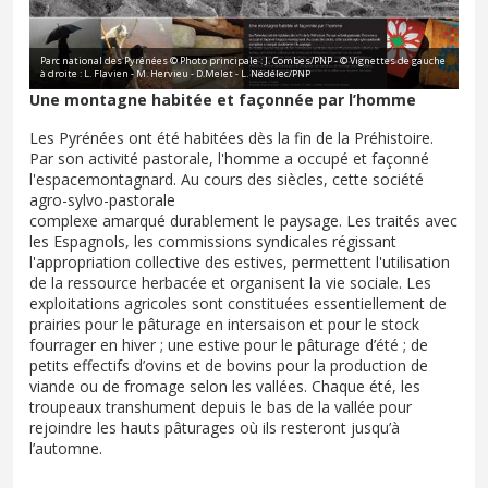
Parc national des Pyrénées © Photo principale : J. Combes/PNP - © Vignettes de gauche
à droite : L. Flavien - M. Hervieu - D.Melet - L. Nédélec/PNP
Une montagne habitée et façonnée par l’homme
Les Pyrénées ont été habitées dès la fin de la Préhistoire.
Par son activité pastorale, l'homme a occupé et façonné
l'espacemontagnard. Au cours des siècles, cette société
agro-sylvo-pastorale
complexe amarqué durablement le paysage. Les traités avec
les Espagnols, les commissions syndicales régissant
l'appropriation collective des estives, permettent l'utilisation
de la ressource herbacée et organisent la vie sociale. Les
exploitations agricoles sont constituées essentiellement de
prairies pour le pâturage en intersaison et pour le stock
fourrager en hiver ; une estive pour le pâturage d’été ; de
petits effectifs d’ovins et de bovins pour la production de
viande ou de fromage selon les vallées. Chaque été, les
troupeaux transhument depuis le bas de la vallée pour
rejoindre les hauts pâturages où ils resteront jusqu’à
l’automne.