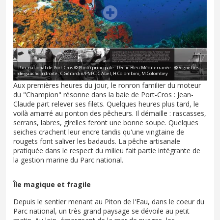
Parc national de Port-Cros © Photo principale : Déclic Bleu Méditerranée - © Vignettes
de gauche à droite : C.Gérardin/PNPC, C.Abel, H.Colombini, M.Colombey
Aux premières heures du jour, le ronron familier du moteur
du "Champion" résonne dans la baie de Port-Cros : Jean-
Claude part relever ses filets. Quelques heures plus tard, le
voilà amarré au ponton des pêcheurs. Il démaille : rascasses,
serrans, labres, girelles feront une bonne soupe. Quelques
seiches crachent leur encre tandis qu'une vingtaine de
rougets font saliver les badauds. La pêche artisanale
pratiquée dans le respect du milieu fait partie intégrante de
la gestion marine du Parc national.
Île magique et fragile
Depuis le sentier menant au Piton de l'Eau, dans le coeur du
Parc national, un très grand paysage se dévoile au petit