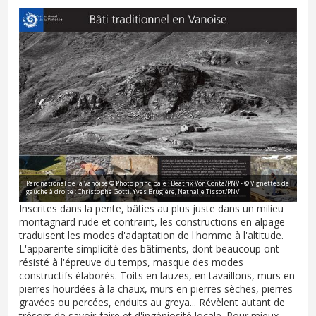
Parc national de la Vanoise © Photo principale : Beatrix Von Conta/PNV - © Vignettes de
gauche à droite : Christophe Gotti, Yves Brugière, Nathalie Tissot/PNV
Inscrites dans la pente, bâties au plus juste dans un milieu
montagnard rude et contraint, les constructions en alpage
traduisent les modes d'adaptation de l'homme à l'altitude.
L'apparente simplicité des bâtiments, dont beaucoup ont
résisté à l'épreuve du temps, masque des modes
constructifs élaborés. Toits en lauzes, en tavaillons, murs en
pierres hourdées à la chaux, murs en pierres sèches, pierres
gravées ou percées, enduits au greya... Révèlent autant de
trésors de savoir-faire et d'ingéniosité locale. Pour mieux