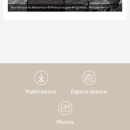
Parc national du Mercantour © Photo principale et vignettes : Philippe Pierini
Médiathèque Footer
Publications
Espace presse
Photos