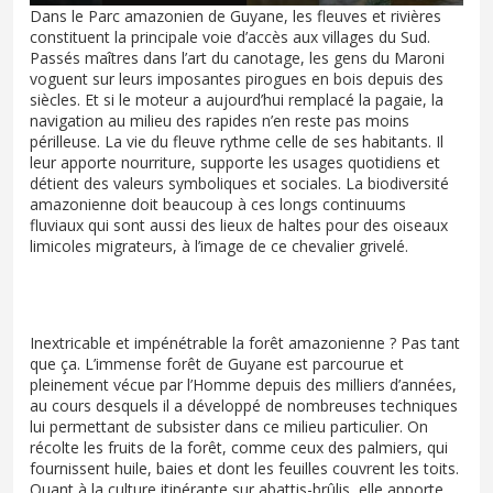
Dans le Parc amazonien de Guyane, les fleuves et rivières
constituent la principale voie d’accès aux villages du Sud.
Passés maîtres dans l’art du canotage, les gens du Maroni
voguent sur leurs imposantes pirogues en bois depuis des
siècles. Et si le moteur a aujourd’hui remplacé la pagaie, la
navigation au milieu des rapides n’en reste pas moins
périlleuse. La vie du fleuve rythme celle de ses habitants. Il
leur apporte nourriture, supporte les usages quotidiens et
détient des valeurs symboliques et sociales. La biodiversité
amazonienne doit beaucoup à ces longs continuums
fluviaux qui sont aussi des lieux de haltes pour des oiseaux
limicoles migrateurs, à l’image de ce chevalier grivelé.
Inextricable et impénétrable la forêt amazonienne ? Pas tant
que ça. L’immense forêt de Guyane est parcourue et
pleinement vécue par l’Homme depuis des milliers d’années,
au cours desquels il a développé de nombreuses techniques
lui permettant de subsister dans ce milieu particulier. On
récolte les fruits de la forêt, comme ceux des palmiers, qui
fournissent huile, baies et dont les feuilles couvrent les toits.
Quant à la culture itinérante sur abattis-brûlis, elle apporte