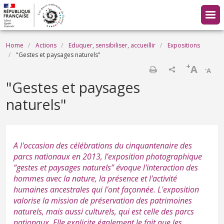
Skip to main content
Breadcrumb
Home
Actions
Eduquer, sensibiliser, accueillir
Expositions
"Gestes et paysages naturels"
+
A
-
A
Print
"Gestes et paysages
naturels"
A l'occasion des célébrations du cinquantenaire des
parcs nationaux en 2013, l’exposition photographique
“gestes et paysages naturels” évoque l'interaction des
hommes avec la nature, la présence et l'activité
humaines ancestrales qui l'ont façonnée. L'exposition
valorise la mission de préservation des patrimoines
naturels, mais aussi culturels, qui est celle des parcs
nationaux. Elle explicite également le fait que les