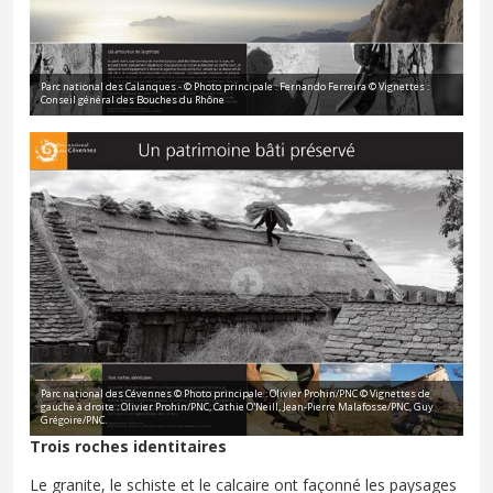
Parc national des Calanques - © Photo principale : Fernando Ferreira © Vignettes :
Conseil général des Bouches du Rhône
Parc national des Cévennes © Photo principale : Olivier Prohin/PNC © Vignettes de
gauche à droite : Olivier Prohin/PNC, Cathie O'Neill, Jean-Pierre Malafosse/PNC, Guy
Grégoire/PNC.
Trois roches identitaires
Le granite, le schiste et le calcaire ont façonné les paysages