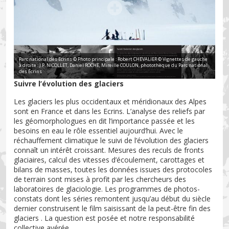
Parc national des Ecrins © Photo principale : Robert CHEVALIER © Vignettes de gauche
à droite : J.P. NICOLLET, Daniel ROCHE, Mireille COULON, photothèque du Parc national
des Écrins
Suivre l’évolution des glaciers
Les glaciers les plus occidentaux et méridionaux des Alpes
sont en France et dans les Ecrins. L’analyse des reliefs par
les géomorphologues en dit l’importance passée et les
besoins en eau le rôle essentiel aujourd’hui. Avec le
réchauffement climatique le suivi de l’évolution des glaciers
connaît un intérêt croissant. Mesures des reculs de fronts
glaciaires, calcul des vitesses d’écoulement, carottages et
bilans de masses, toutes les données issues des protocoles
de terrain sont mises à profit par les chercheurs des
laboratoires de glaciologie. Les programmes de photos-
constats dont les séries remontent jusqu’au début du siècle
dernier construisent le film saisissant de la peut-être fin des
glaciers . La question est posée et notre responsabilité
collective avérée.