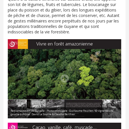
son lot de légumes, fruits et tubercules. Le boucanage sur
place du poisson et du gibier, lors des longues expéditions
de pêche et de chasse, permet de les conserver, etc. Autant
de gestes millénaires encore perpétués de nos jours par les
populations traditionnelles de Guyane et qui sont
indissociables de la vie forestière.
Parc amazonien de Guyane - Photo principale : Guillaume Feuillet / © vignettes de
gauche à droite : David Le Sourne & Claudia Berthier