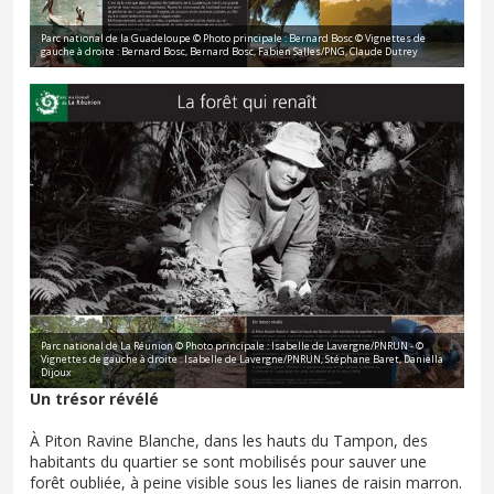
Parc national de la Guadeloupe © Photo principale : Bernard Bosc © Vignettes de
gauche à droite : Bernard Bosc, Bernard Bosc, Fabien Salles/PNG, Claude Dutrey
Parc national de La Réunion © Photo principale : Isabelle de Lavergne/PNRUN - ©
Vignettes de gauche à droite : Isabelle de Lavergne/PNRUN, Stéphane Baret, Daniella
Dijoux
Un trésor révélé
À Piton Ravine Blanche, dans les hauts du Tampon, des
habitants du quartier se sont mobilisés pour sauver une
forêt oubliée, à peine visible sous les lianes de raisin marron.