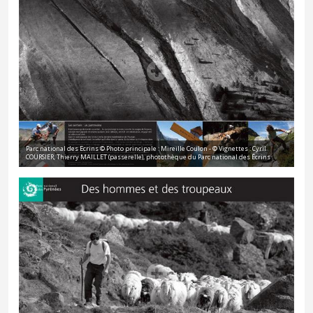
Parc national des Ecrins © Photo principale : Mireille Coulon - © Vignettes : Cyril
COURSIER, Thierry MAILLET (passerelle), photothèque du Parc national des Écrins