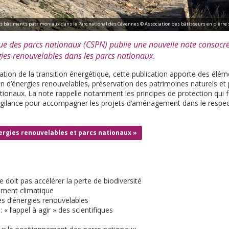
s bâtiments patrimoniaux dans le Parc national des Cévennes © Association des bâtisseurs en pièrre s
ue des parcs nationaux
(CSPN) publie une nouvelle note consacré
es renouvelables dans les parcs nationaux.
tion de la transition énergétique, cette publication apporte des éléme
on d’énergies renouvelables, préservation des patrimoines naturels et 
ationaux. La note rappelle notamment les principes de protection qui 
igilance pour accompagner les projets d’aménagement dans le respec
nergies renouvelables et parcs nationaux »
e doit pas accélérer la perte de biodiversité
ement climatique
es d’énergies renouvelables
 « l’appel à agir » des scientifiques