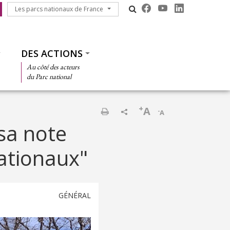
Les parcs nationaux de France
Les parcs nationaux de France
DES ACTIONS
Au côté des acteurs
du Parc national
+
A
-
A
Imprimer
sa note
nationaux"
GÉNÉRAL