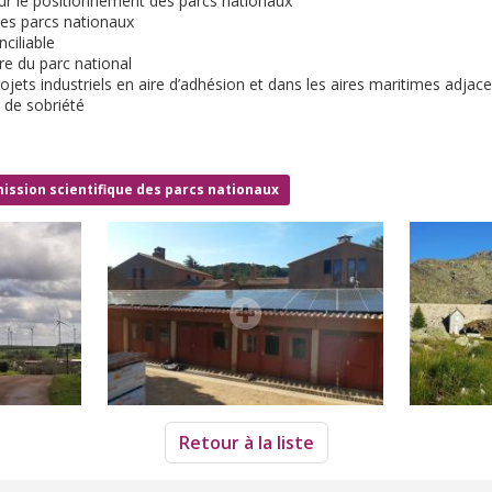
our le positionnement des parcs nationaux
des parcs nationaux
nciliable
re du parc national
ojets industriels en aire d’adhésion et dans les aires maritimes adjac
n de sobriété
mission scientifique des parcs nationaux
Retour à la liste