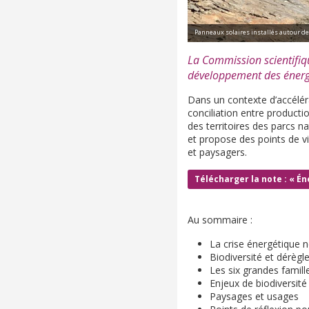
Panneaux solaires installés autour de
La Commission scientifiq
développement des énergi
Dans un contexte d’accéléra
conciliation entre producti
des territoires des parcs n
et propose des points de v
et paysagers.
Télécharger la note : « É
Au sommaire :
La crise énergétique n
Biodiversité et dérègl
Les six grandes famill
Enjeux de biodiversité :
Paysages et usages