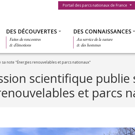
Menu du parc
Portail des parcs nationaux de France
Thématiques
DES DÉCOUVERTES
DES CONNAISSANCES
Faites de rencontres
Au service de la nature
& d’émotions
& des hommes
 sa note "Énergies renouvelables et parcs nationaux"
ion scientifique publie 
renouvelables et parcs 