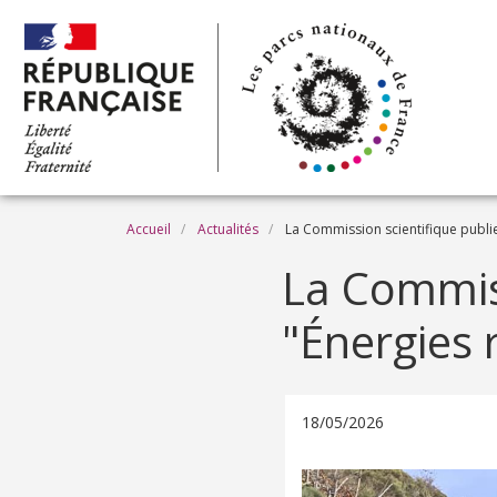
Aller au contenu principal
Fil d'Ariane
Accueil
Actualités
La Commission scientifique publie
La Commiss
"Énergies 
18/05/2026