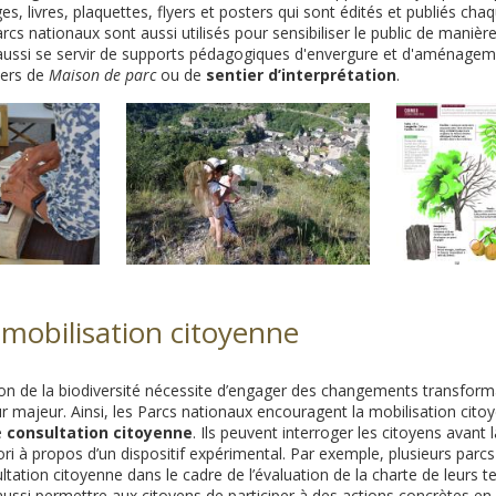
s, livres, plaquettes, flyers et posters qui sont édités et publiés ch
cs nationaux sont aussi utilisés pour sensibiliser le public de manière
ussi se servir de supports pédagogiques d'envergure et d'aménageme
ers de
Maison de parc
ou de
sentier d’interprétation
.
 mobilisation citoyenne
sion de la biodiversité nécessite d’engager des changements transform
r majeur. Ainsi, les Parcs nationaux encouragent la mobilisation citoy
e
consultation citoyenne
. Ils peuvent interroger les citoyens avant 
ori à propos d’un dispositif expérimental. Par exemple, plusieurs parc
ation citoyenne dans le cadre de l’évaluation de la charte de leurs ter
ussi permettre aux citoyens de participer à des actions concrètes en