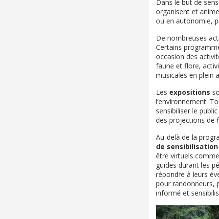
Dans le but de sensi
organisent et anim
ou en autonomie, po
De nombreuses acti
Certains programmes
occasion des activi
faune et flore, acti
musicales en plein ai
Les
expositions
so
l’environnement. To
sensibiliser le publ
des projections de 
Au-delà de la progr
de sensibilisation
être virtuels comm
guides durant les pér
répondre à leurs éve
pour randonneurs, p
informé et sensibil