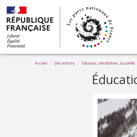
Aller au contenu principal
Fil d'Ariane
Accueil
Des actions
Eduquer, sensibiliser, accueillir
Éducati