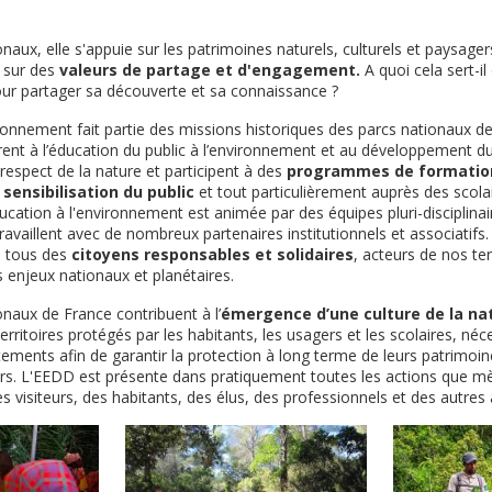
naux, elle s'appuie sur les patrimoines naturels, culturels et paysage
 sur des
valeurs de partage et d'engagement.
A quoi cela sert-il
pour partager sa découverte et sa connaissance ?
ironnement fait partie des missions historiques des parcs nationaux de
rent à l’éducation du public à l’environnement et au développement du
respect de la nature et participent à des
programmes de formation,
sensibilisation du public
et tout particulièrement auprès des scolai
ducation à l'environnement est animée par des équipes pluri-disciplina
availlent avec de nombreux partenaires institutionnels et associatifs.
s tous des
citoyens responsables et solidaires
, acteurs de nos ter
s enjeux nationaux et planétaires.
ionaux de France contribuent à l’
émergence d’une culture de la na
territoires protégés par les habitants, les usagers et les scolaires, néc
ements afin de garantir la protection à long terme de leurs patrimoin
ers. L'EEDD est présente dans pratiquement toutes les actions que m
 visiteurs, des habitants, des élus, des professionnels et des autres 