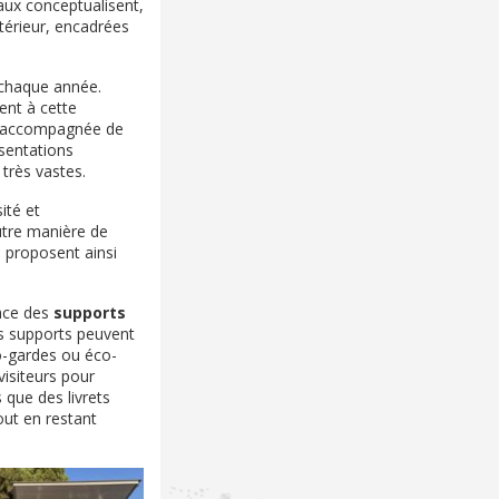
naux conceptualisent,
ntérieur, encadrées
 chaque année.
ent à cette
on accompagnée de
ésentations
 très vastes.
ité et
utre manière de
s proposent ainsi
ace des
supports
es supports peuvent
o-gardes ou éco-
visiteurs pour
 que des livrets
out en restant