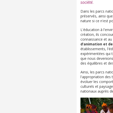
société.
Dans les parcs natio
préservés, ainsi que
nature si ce n'est 
L'éducation à l'env
création, ils concou
connaissance et au 
d’animation et de 
établissements, l'é
expérimentées qui tr
que nous devenion
des équilibres et de
Ainsi, les parcs nat
l'appropriation des 
évoluer les comport
culturels et paysag
nationaux auprès des