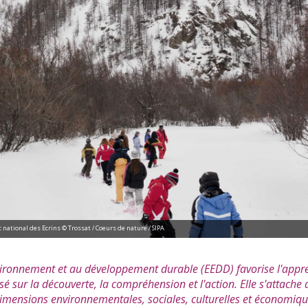
eune public du PN de Port-Cros sur stand des parcs nationaux © PNF
vironnement et au développement durable (EEDD) favorise l'appr
basé sur la découverte, la compréhension et l'action. Elle s'attach
imensions environnementales, sociales, culturelles et économiqu