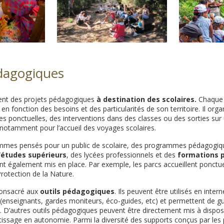
dagogiques
ent des projets pédagogiques
à destination des scolaires.
Chaque 
 en fonction des besoins et des particularités de son territoire. Il org
s ponctuelles, des interventions dans des classes ou des sorties sur
notamment pour l’accueil des voyages scolaires.
mmes pensés pour un public de scolaire, des programmes pédagogiq
’études supérieurs
, des lycées professionnels et des
formations p
t également mis en place. Par exemple, les parcs accueillent ponctu
rotection de la Nature.
consacré aux
outils pédagogiques
. Ils peuvent être utilisés en inter
 (enseignants, gardes moniteurs, éco-guides, etc) et permettent de gu
s. D’autres outils pédagogiques peuvent être directement mis à disposi
tissage en autonomie. Parmi la diversité des supports conçus par les