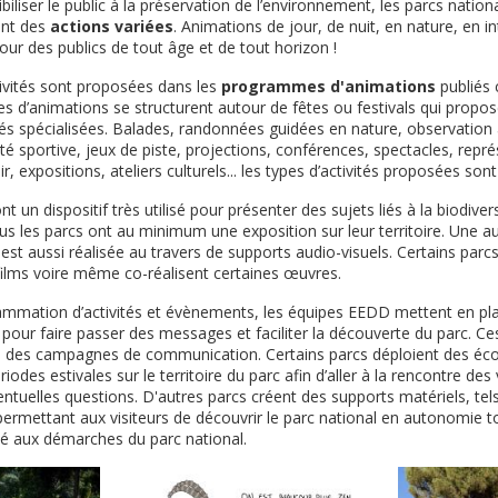
biliser le public à la préservation de l’environnement, les parcs natio
ent des
actions variées
. Animations de jour, de nuit, en nature, en i
ur des publics de tout âge et de tout horizon !
vités sont proposées dans les
programmes d'animations
publiés
 d’animations se structurent autour de fêtes ou festivals qui propos
tés spécialisées. Balades, randonnées guidées en nature, observati
vité sportive, jeux de piste, projections, conférences, spectacles, repr
r, expositions, ateliers culturels... les types d’activités proposées sont
nt un dispositif très utilisé pour présenter des sujets liés à la biodivers
us les parcs ont au minimum une exposition sur leur territoire. Une a
ic est aussi réalisée au travers de supports audio-visuels. Certains parc
films voire même co-réalisent certaines œuvres.
ammation d’activités et évènements, les équipes EEDD mettent en pl
pour faire passer des messages et faciliter la découverte du parc. C
e des campagnes de communication. Certains parcs déploient des éc
iodes estivales sur le territoire du parc afin d’aller à la rencontre des 
ntuelles questions. D'autres parcs créent des supports matériels, tels
ermettant aux visiteurs de découvrir le parc national en autonomie t
isé aux démarches du parc national.