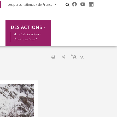
Les parcs nationaux de France
Les parcs nationaux de France
DES ACTIONS
Au côté des acteurs
du Parc national
+
A
-
A
Imprimer