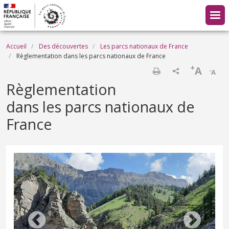
Aller au contenu principal
Fil d'Ariane
Accueil
Des découvertes
Les parcs nationaux de France
Règlementation dans les parcs nationaux de France
+
A
-
A
Imprimer
Règlementation
dans les parcs nationaux de
France