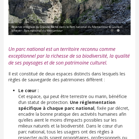
c
Réserve intégrale de Grande Roche dans le Parc national du Mercantour © Laurent
Rés
Scheyer - Parc national du Mercantour
nat
Un parc national est un territoire reconnu comme
exceptionnel par la richesse de sa biodiversité, la qualité
de ses paysages et de son patrimoine culturel.
Il est constitué de deux espaces distincts dans lesquels les
règles de sauvegarde des patrimoines diffèrent :
Le cœur :
Cet espace, qui peut être terrestre ou marin, bénéficie
d’un statut de protection.
Une réglementation
spécifique à chaque parc national
, fixée par décret,
encadre la bonne pratique des activités humaines afin
qu’elles aient le moins d’impacts possibles sur les
milieux naturels et la biodiversité. Dans le cœur d'un
parc national, tous les usagers ont des règles à
respecter qu'ils soient propriétaires, professionnels ou