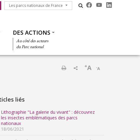
Les parcs nationaux de France
Les parcs nationaux de France
DES ACTIONS
Au côté des acteurs
du Parc national
+
A
-
A
Imprimer
ticles liés
Lithographie "La galerie du vivant" : découvrez
les insectes emblématiques des parcs
nationaux
18/06/2021