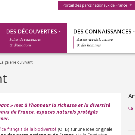
Menu du parc
Portail des parcs nationaux de France
Thématiques
DES DÉCOUVERTES
DES CONNAISSANCES
Faites de rencontres
Au service de la nature
& d’émotions
& des hommes
La galerie du vivant
nt
Ar
vant » met à l’honneur la richesse et la diversité
onaux de France, espaces naturels protégés
-mer.
ice français de la biodiversité
(OFB) sur une idée origjnale
ne des parcs nationaux de France,
via la Fondation