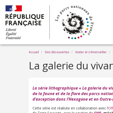
Aller au contenu principal
Fil d'Ariane
Accueil
Des découvertes
Visiter et s'émerveiller
La galerie du viva
La série lithographique « La galerie du vi
de la faune et de la flore des parcs nati
d’exception dans l’Hexagone et en Outre
Cette série est réalisée en collaboration avec l’
Off
de Terre Sauvage, avec le soutien de
GMF
, mécè