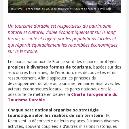
Tourisme - Parc national de la Guadeloupe © Witt - Coeurs de nature - SIPA PRESS
Tou
Un tourisme durable est respectueux du patrimoine
naturel et culturel, viable économiquement sur le long
terme, accepté et cogéré par les populations locales et
qui répartit équitablement les retombées économiques
sur le territoire.
Les parcs nationaux de France sont des espaces protégés
propices à diverses formes de tourisme
, basées sur des
rencontres humaines, de l'émotion, des découvertes et du
ressourcement. Afin d'appliquer les principes du
développement durable au tourisme, en partenariat avec les
acteurs économiques locaux, les parcs nationaux ont la
possibilité de mettre en oeuvre la
Charte Européenne du
Tourisme Durable
.
Chaque parc national organise sa stratégie
touristique selon les réalités de son territoire.
Ils
favorisent la découverte de leurs espaces à travers diverses
activités, souvent couplées à d'autres missions historiques