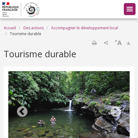
Aller au contenu principal
Fil d'Ariane
Accueil
Des actions
Accompagner le développement local
Tourisme durable
+
A
-
A
Imprimer
Tourisme durable