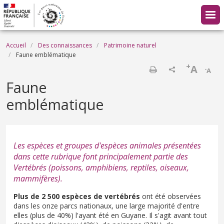
Aller au contenu principal
Fil d'Ariane
Accueil
Des connaissances
Patrimoine naturel
Faune emblématique
+
A
-
A
Imprimer
Faune
emblématique
Les espèces et groupes d'espèces animales présentées
dans cette rubrique font principalement partie des
Vertébrés (poissons, amphibiens, reptiles, oiseaux,
mammifères).
Plus de 2 500 espèces de vertébrés
ont été observées
dans les onze parcs nationaux, une large majorité d'entre
elles (plus de 40%) l'ayant été en Guyane. Il s'agit avant tout