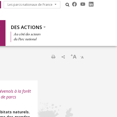
Les parcs nationaux de France
Les parcs nationaux de France
DES ACTIONS
Au côté des acteurs
du Parc national
+
A
-
A
Imprimer
venols à la forêt
 de parcs
bitats naturels.
 une des grandes