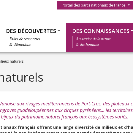
Menu du parc
Portail des parcs nationaux de France
Thématiques
DES DÉCOUVERTES
DES CONNAISSANCES
Faites de rencontres
Au service de la nature
& d’émotions
& des hommes
lieux naturels
naturels
Vanoise aux rivages méditerranéens de Port-Cros, des plateaux cé
groves guadeloupéennes aux cirques pyrénéens... les territoires
 bijoux du patrimoine naturel français aux écosystèmes variés.
tionaux français offrent une large diversité de milieux et d'ha
rver et le cas échéant restaurer ces grands écosystèmes est