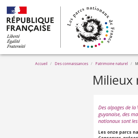
Aller au contenu principal
Fil d'Ariane
Accueil
Des connaissances
Patrimoine naturel
Mi
Milieux 
Des alpages de la 
guyanaise, des man
nationaux sont les
Les onze parcs na
Conserver, prése