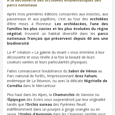
À la découverte des orchidées emblématiques des
parcs nationaux
Après trois premières éditions consacrées aux insectes, aux
passereaux et aux papillons, c’est au tour des
orchidées
d’être mises à l’honneur.
Les orchidacées, l’une des
familles les plus vastes et les plus évoluées du règne
végétal
, trouvent un habitat diversifié dans les
parcs
nationaux français qui préservent depuis 60 ans une
biodiversité
.
e
La 4
création « La galerie du vivant » vous emmène à leur
découverte et vous révèle à la fois la beauté de leurs
couleurs variées et leurs particularités physiques.
Faites connaissance l’exubérance du
Sabot de Vénus
au
Parc national de forêts, l’impressionnant
Gros Faham
,
endémique de La Réunion, ou avec la délicate
Nigritelle de
Cornélia
dans le Mercantour.
Plus haut dans les Alpes, la
Chamorchis
de Vanoise ou
l’
Épipogon
des Ecrins vous surprendront par leur originalité
tandis que l’
Orchis sureau
des Pyrénées fleurit
indifféremment dans un pourpre à gorge orangée ou en
jaune, l’
Orphis d’Aymonin
dans les Cévennes semble vous