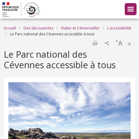
Aller au contenu principal
Fil d'Ariane
Accueil
Des découvertes
Visiter et s'émerveiller
L'accessibilité
Le Parc national des Cévennes accessible à tous
+
A
-
A
Imprimer
Le Parc national des
Cévennes accessible à tous