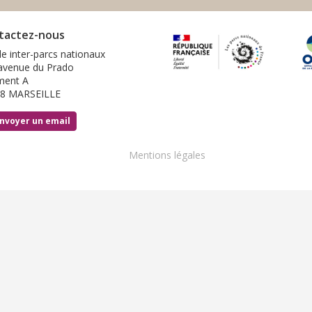
tactez-nous
le inter-parcs nationaux
avenue du Prado
ment A
8 MARSEILLE
nvoyer un email
Footer
Mentions légales