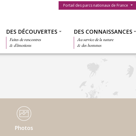
Menu du parc
Portail des parcs nationaux de France
Thématiques
DES DÉCOUVERTES
DES CONNAISSANCES
Faites de rencontres
Au service de la nature
& d’émotions
& des hommes
Photos