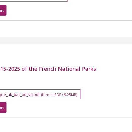
nt
2015-2025 of the French National Parks
ique_uk_bat_bd_v4.pdf
(format PDF / 9.25MB)
nt