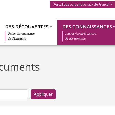
Menu du parc
Portail des parcs nationaux de France
Thématiques
DES DÉCOUVERTES
DES CONNAISSANCES
Faites de rencontres
Au service de la nature
& d’émotions
& des hommes
ocuments