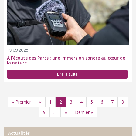
19.09.2025
À l’écoute des Parcs : une immersion sonore au cœur de
la nature
Lire la suite
Pagination
Première page
Page précédente
Page
Page
Page
Page
Page
Page
Page
Page
« Premier
‹‹
1
2
3
4
5
6
7
8
Page
Page suivante
Dernière page
9
››
Dernier »
…
Menu Actualités
Actualités