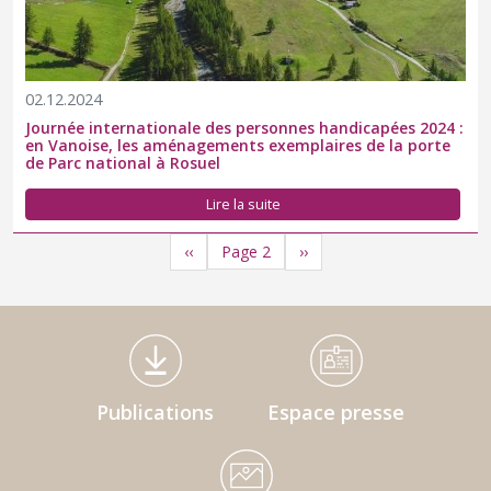
02.12.2024
Journée internationale des personnes handicapées 2024 :
en Vanoise, les aménagements exemplaires de la porte
de Parc national à Rosuel
Lire la suite
Pagination
Page précédente
Page suivante
‹‹
››
Page 2
Médiathèque Footer
Publications
Espace presse