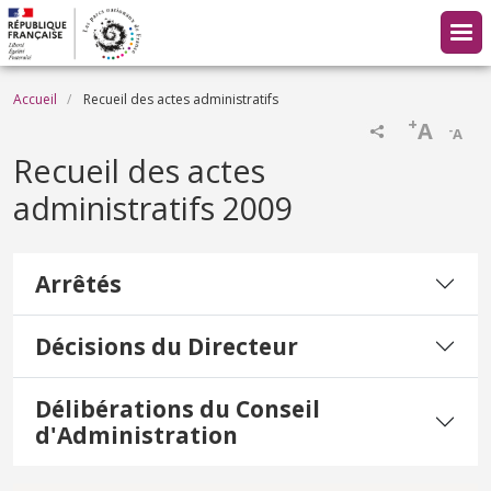
Aller au contenu principal
Fil d'Ariane
Accueil
Recueil des actes administratifs
+
A
-
A
Recueil des actes
administratifs 2009
Arrêtés
Décisions du Directeur
Délibérations du Conseil
d'Administration